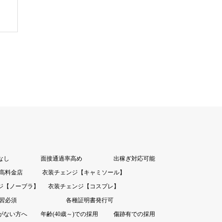
なし
面接通過率高め
出稼ぎ対応可能
高料金店
衣装チェンジ【キャミソール】
ジ【ノーブラ】
衣装チェンジ【コスプレ】
習必須
各種証明書発行可
がない方へ
年齢(40歳～)での採用
傷跡有での採用