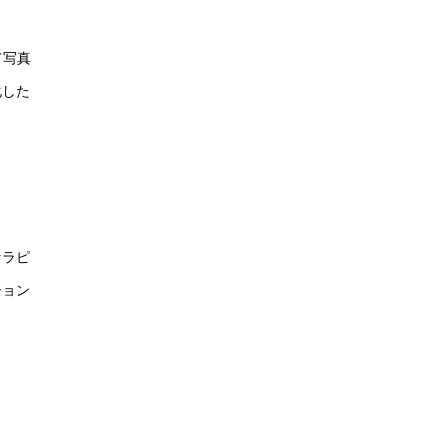
真
した
。
ラピ
ション