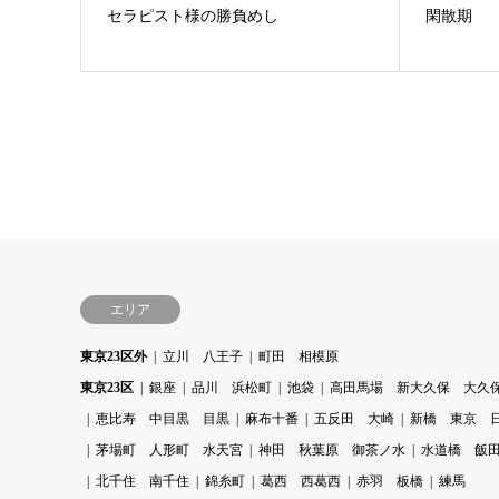
セラピスト様の勝負めし
閑散期
エリア
東京23区外
立川 八王子
町田 相模原
東京23区
銀座
品川 浜松町
池袋
高田馬場 新大久保 大久
恵比寿 中目黒 目黒
麻布十番
五反田 大崎
新橋 東京 
茅場町 人形町 水天宮
神田 秋葉原 御茶ノ水
水道橋 飯
北千住 南千住
錦糸町
葛西 西葛西
赤羽 板橋
練馬