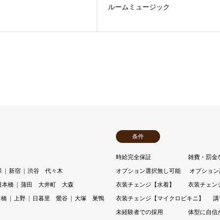
ルームミュージック
条件
時給完全保証
雑費・罰金
保
新宿
渋谷 代々木
オプション選択無し可能
オプション
日本橋
蒲田 大井町 大森
衣装チェンジ【水着】
衣装チェン
田橋
上野
日暮里 鶯谷
大塚 巣鴨
衣装チェンジ【マイクロビキニ】
講
未経験者での採用
体型に自信