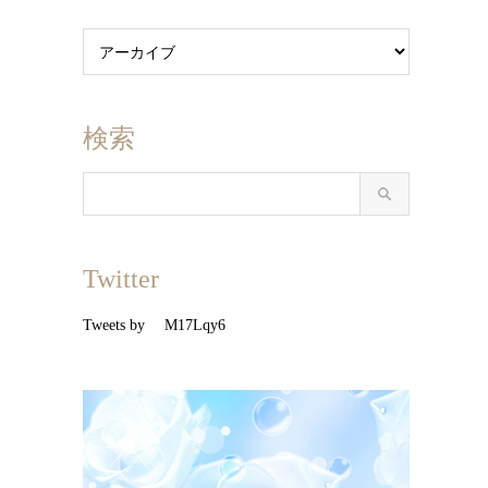
検索
Twitter
Tweets by M17Lqy6