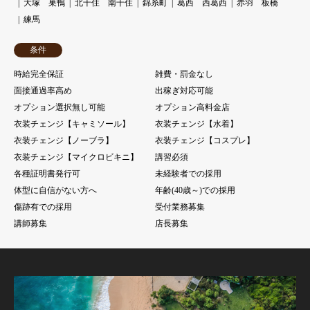
大塚 巣鴨
北千住 南千住
錦糸町
葛西 西葛西
赤羽 板橋
練馬
条件
時給完全保証
雑費・罰金なし
面接通過率高め
出稼ぎ対応可能
オプション選択無し可能
オプション高料金店
衣装チェンジ【キャミソール】
衣装チェンジ【水着】
衣装チェンジ【ノーブラ】
衣装チェンジ【コスプレ】
衣装チェンジ【マイクロビキニ】
講習必須
各種証明書発行可
未経験者での採用
体型に自信がない方へ
年齢(40歳～)での採用
傷跡有での採用
受付業務募集
講師募集
店長募集