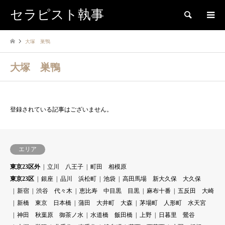
セラピスト執事
検索
大塚 巣鴨
大塚 巣鴨
登録されている記事はございません。
エリア
東京23区外
立川 八王子
町田 相模原
東京23区
銀座
品川 浜松町
池袋
高田馬場 新大久保 大久保
新宿
渋谷 代々木
恵比寿 中目黒 目黒
麻布十番
五反田 大崎
新橋 東京 日本橋
蒲田 大井町 大森
茅場町 人形町 水天宮
神田 秋葉原 御茶ノ水
水道橋 飯田橋
上野
日暮里 鶯谷