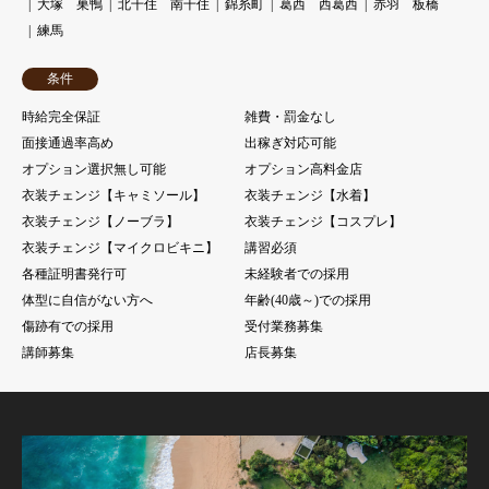
大塚 巣鴨
北千住 南千住
錦糸町
葛西 西葛西
赤羽 板橋
練馬
条件
時給完全保証
雑費・罰金なし
面接通過率高め
出稼ぎ対応可能
オプション選択無し可能
オプション高料金店
衣装チェンジ【キャミソール】
衣装チェンジ【水着】
衣装チェンジ【ノーブラ】
衣装チェンジ【コスプレ】
衣装チェンジ【マイクロビキニ】
講習必須
各種証明書発行可
未経験者での採用
体型に自信がない方へ
年齢(40歳～)での採用
傷跡有での採用
受付業務募集
講師募集
店長募集