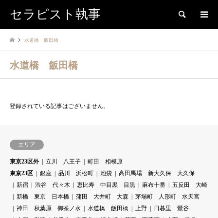
セラピスト執事
検索
水道橋 飯田橋
水道橋 飯田橋
登録されている記事はございません。
エリア
東京23区外
立川 八王子
町田 相模原
東京23区
銀座
品川 浜松町
池袋
高田馬場 新大久保 大久保
新宿
渋谷 代々木
恵比寿 中目黒 目黒
麻布十番
五反田 大崎
新橋 東京 日本橋
蒲田 大井町 大森
茅場町 人形町 水天宮
神田 秋葉原 御茶ノ水
水道橋 飯田橋
上野
日暮里 鶯谷