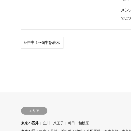
メン
でご
6件中 1〜6件を表示
エリア
東京23区外
立川 八王子
町田 相模原