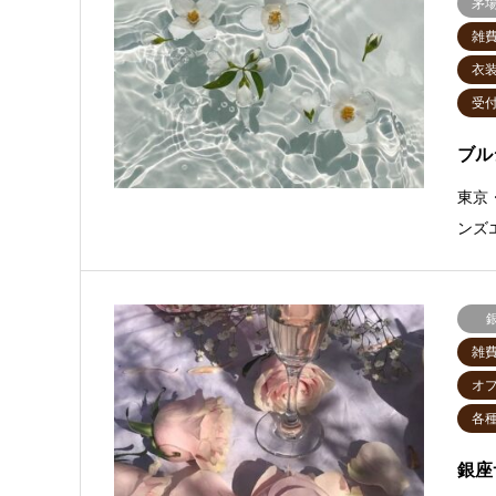
茅
雑
衣
受
ブル
東京
ンズ
雑
オ
各
銀座