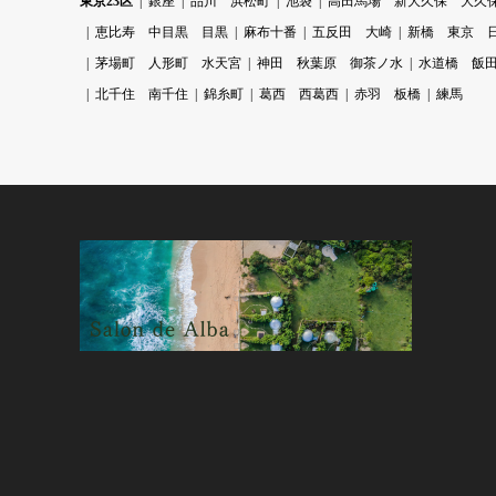
東京23区
銀座
品川 浜松町
池袋
高田馬場 新大久保 大久
恵比寿 中目黒 目黒
麻布十番
五反田 大崎
新橋 東京 
茅場町 人形町 水天宮
神田 秋葉原 御茶ノ水
水道橋 飯
北千住 南千住
錦糸町
葛西 西葛西
赤羽 板橋
練馬