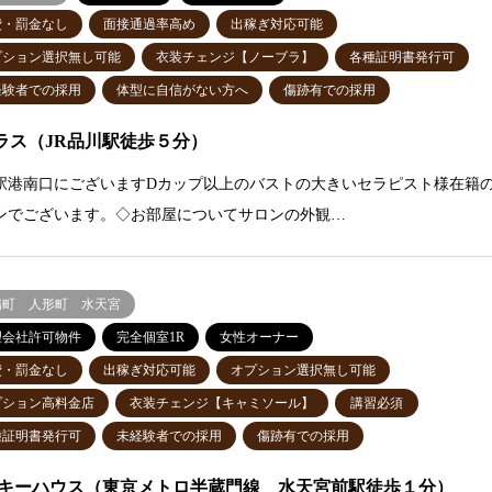
費・罰金なし
面接通過率高め
出稼ぎ対応可能
プション選択無し可能
衣装チェンジ【ノーブラ】
各種証明書発行可
経験者での採用
体型に自信がない方へ
傷跡有での採用
ラス（JR品川駅徒歩５分）
駅港南口にございますDカップ以上のバストの大きいセラピスト様在籍
ンでございます。◇お部屋についてサロンの外観…
場町 人形町 水天宮
理会社許可物件
完全個室1R
女性オーナー
費・罰金なし
出稼ぎ対応可能
オプション選択無し可能
プション高料金店
衣装チェンジ【キャミソール】
講習必須
種証明書発行可
未経験者での採用
傷跡有での採用
キーハウス（東京メトロ半蔵門線 水天宮前駅徒歩１分）