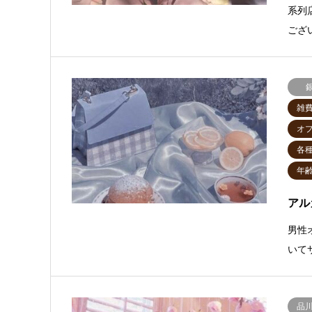
系列
ござ
雑
オ
各
年齢
アル
男性
いて
品