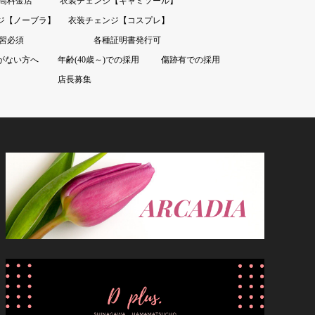
高料金店
衣装チェンジ【キャミソール】
ジ【ノーブラ】
衣装チェンジ【コスプレ】
習必須
各種証明書発行可
がない方へ
年齢(40歳～)での採用
傷跡有での採用
店長募集