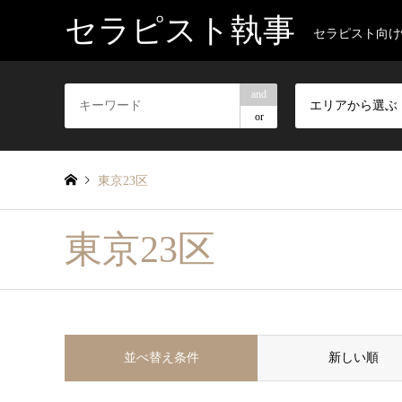
セラピスト執事
セラピスト向け
and
エリアから選ぶ
or
東京23区
東京23区
並べ替え条件
新しい順