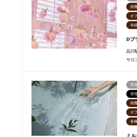
雑
オ
未
Dプ
品川
サロ
茅
管
雑
オ
各
ミル