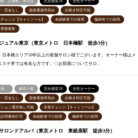
場町 人形町 水天宮
完全個室1R
女性オーナー
費・罰金なし
面接通過率高め
出稼ぎ対応可能
装チェンジ【キャミソール】
未経験者での採用
傷跡有での採用
付業務募集
ジュアル東京（東京メトロ 日本橋駅 徒歩3分）
・日本橋エリア10年以上の老舗サロン様でございます。オーナー様はメ
エステ界では有名な方です。◇お部屋についてサロ…
銀座
麻布十番
完全個室1R
女性オーナー
費・罰金なし
面接通過率高め
出稼ぎ対応可能
プション選択無し可能
衣装チェンジ【キャミソール】
種証明書発行可
未経験者での採用
傷跡有での採用
サロンドアルバ（東京メトロ 東銀座駅 徒歩3分）