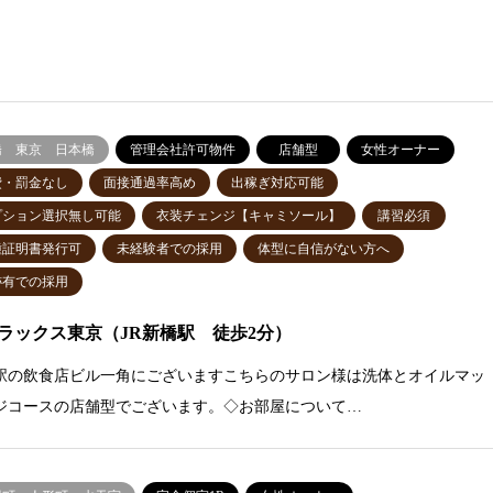
橋 東京 日本橋
管理会社許可物件
店舗型
女性オーナー
費・罰金なし
面接通過率高め
出稼ぎ対応可能
プション選択無し可能
衣装チェンジ【キャミソール】
講習必須
種証明書発行可
未経験者での採用
体型に自信がない方へ
跡有での採用
ックス東京（JR新橋駅 徒歩2分）
駅の飲食店ビル一角にございますこちらのサロン様は洗体とオイルマッ
ジコースの店舗型でございます。◇お部屋について…