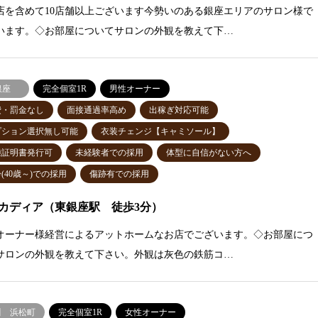
店を含めて10店舗以上ございます今勢いのある銀座エリアのサロン様で
います。◇お部屋についてサロンの外観を教えて下…
銀座
完全個室1R
男性オーナー
費・罰金なし
面接通過率高め
出稼ぎ対応可能
プション選択無し可能
衣装チェンジ【キャミソール】
種証明書発行可
未経験者での採用
体型に自信がない方へ
(40歳～)での採用
傷跡有での採用
カディア（東銀座駅 徒歩3分）
オーナー様経営によるアットホームなお店でございます。◇お部屋につ
サロンの外観を教えて下さい。外観は灰色の鉄筋コ…
川 浜松町
完全個室1R
女性オーナー