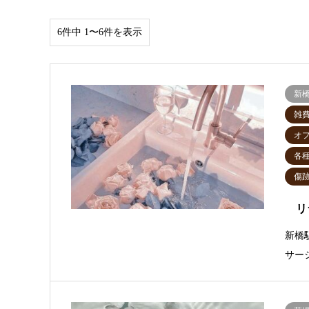
6件中 1〜6件を表示
新
雑
オ
各
傷
リラ
新橋
サー