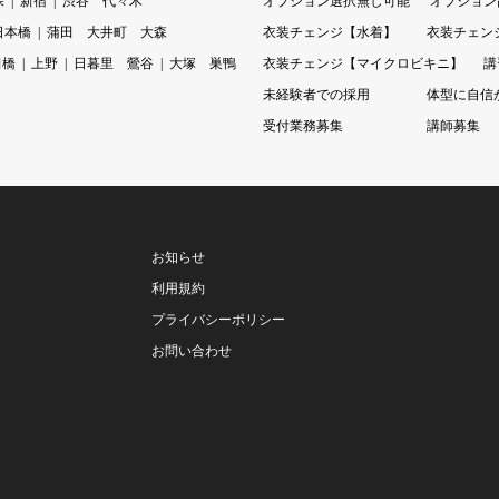
保
新宿
渋谷 代々木
オプション選択無し可能
オプション
日本橋
蒲田 大井町 大森
衣装チェンジ【水着】
衣装チェン
田橋
上野
日暮里 鶯谷
大塚 巣鴨
衣装チェンジ【マイクロビキニ】
講
未経験者での採用
体型に自信
受付業務募集
講師募集
お知らせ
利用規約
プライバシーポリシー
お問い合わせ