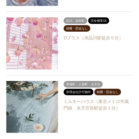
品川 浜松町
完全個室1R
雑費・罰金なし
Dプラス（JR品川駅徒歩５分）
茅場町 人形町 水天宮
管理会社許可物件
雑費・罰金なし
ミルキーハウス（東京メトロ半蔵
門線 水天宮前駅徒歩１分）