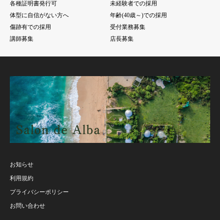
各種証明書発行可
未経験者での採用
体型に自信がない方へ
年齢(40歳～)での採用
傷跡有での採用
受付業務募集
講師募集
店長募集
お知らせ
利用規約
プライバシーポリシー
お問い合わせ