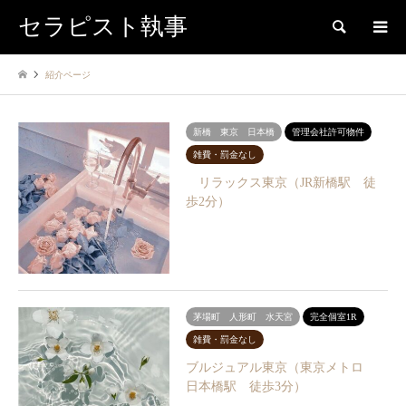
セラピスト執事
検索
紹介ページ
新橋 東京 日本橋
管理会社許可物件
雑費・罰金なし
リラックス東京（JR新橋駅 徒
歩2分）
茅場町 人形町 水天宮
完全個室1R
雑費・罰金なし
ブルジュアル東京（東京メトロ
日本橋駅 徒歩3分）