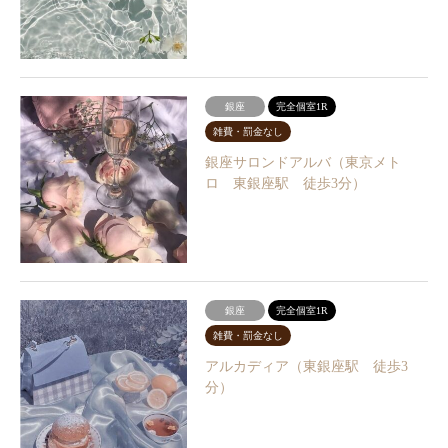
銀座
完全個室1R
雑費・罰金なし
銀座サロンドアルバ（東京メト
ロ 東銀座駅 徒歩3分）
銀座
完全個室1R
雑費・罰金なし
アルカディア（東銀座駅 徒歩3
分）