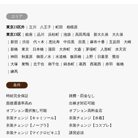
エリア
東京23区外
立川 八王子
町田 相模原
東京23区
銀座
品川 浜松町
池袋
高田馬場 新大久保 大久保
新宿
渋谷 代々木
恵比寿 中目黒 目黒
麻布十番
五反田 大崎
新橋 東京 日本橋
蒲田 大井町 大森
茅場町 人形町 水天宮
神田 秋葉原 御茶ノ水
水道橋 飯田橋
上野
日暮里 鶯谷
大塚 巣鴨
北千住 南千住
錦糸町
葛西 西葛西
赤羽 板橋
練馬
条件
時給完全保証
雑費・罰金なし
面接通過率高め
出稼ぎ対応可能
オプション選択無し可能
オプション高料金店
衣装チェンジ【キャミソール】
衣装チェンジ【水着】
衣装チェンジ【ノーブラ】
衣装チェンジ【コスプレ】
衣装チェンジ【マイクロビキニ】
講習必須